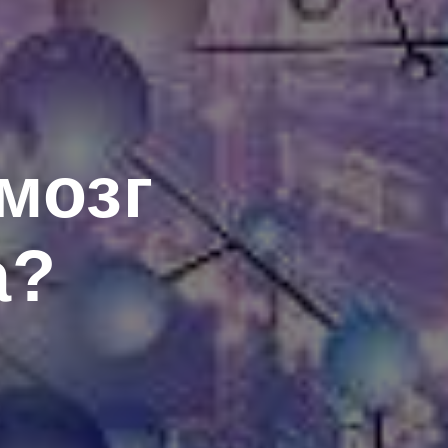
 мозг
а?