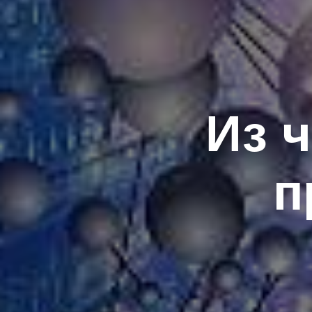
Из ч
п