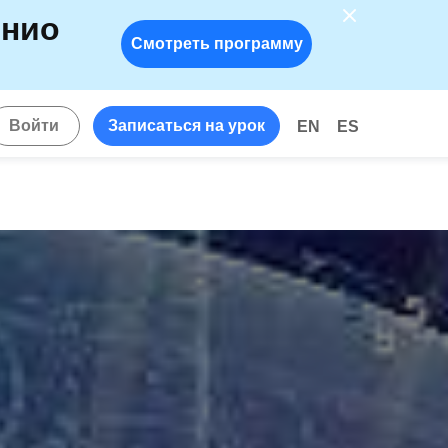
енио
Смотреть программу
!
Войти
Записаться на урок
EN
ES