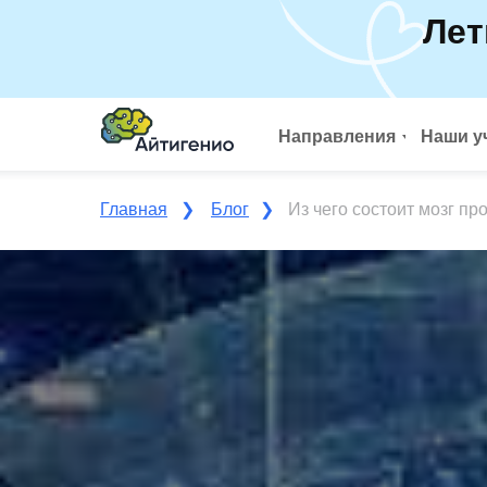
Лет
Направления
Наши у
Главная
❯
Блог
❯
Из чего состоит мозг п