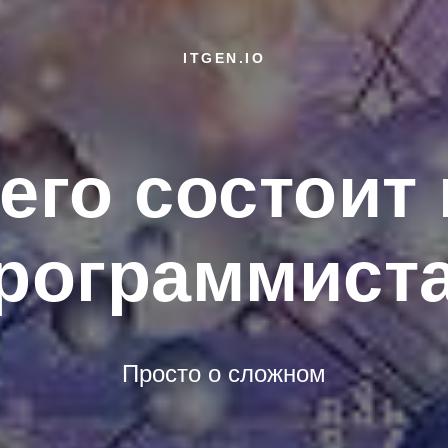
ITGEN.IO
его состоит
рограммист
Просто о сложном