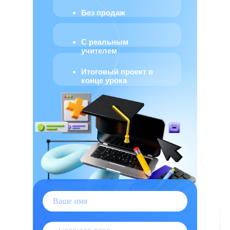
Без продаж
С реальным
учителем
Итоговый проект в
конце урока