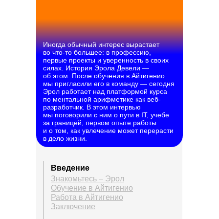
Иногда обычный интерес вырастает
во что-то большее: в профессию,
первые проекты и уверенность в своих
силах. История Эрола Девели —
об этом. После обучения в Айтигенио
мы пригласили его в команду — сегодня
Эрол работает над платформой курса
по ментальной арифметике как веб-
разработчик. В этом интервью
мы поговорили с ним о пути в IT, учебе
за границей, первом опыте работы
и о том, как увлечение может перерасти
в дело жизни.
Введение
Знакомьтесь – Эрол
Обучение в Айтигенио
Работа в Айтигенио
Заключение