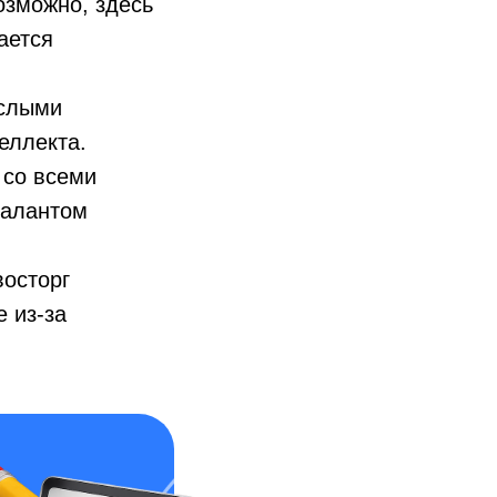
озможно, здесь
ается
ослыми
еллекта.
 со всеми
талантом
восторг
 из-за