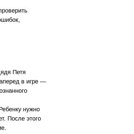
проверить
ошибок,
дядя Петя
наперед в игре —
сознанного
Ребенку нужно
ет. После этого
е.