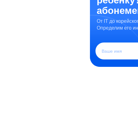
ребенку
абонемен
От IT до корейск
Определим его ин