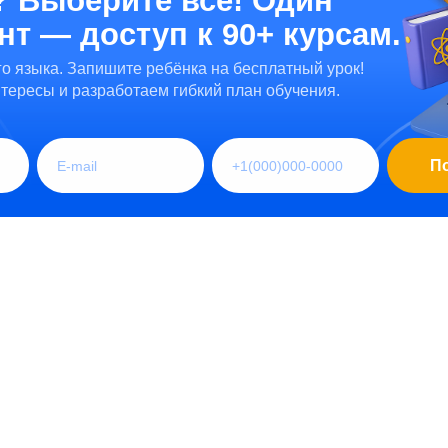
? Выберите все! Один
т — доступ к 90+ курсам.
ого языка. Запишите ребёнка на бесплатный урок!
тересы и разработаем гибкий план обучения.
П