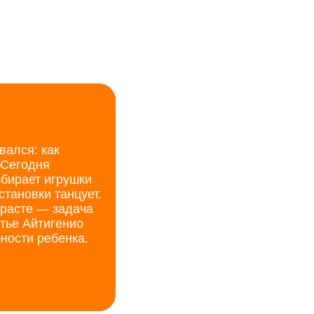
вался: как
 Сегодня
збирает игрушки
становки танцует.
зрасте — задача
атье Айтигенио
ности ребенка.