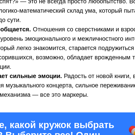
спят?» — это не всегда просто любопытство. В
логико-математический склад ума, который пыт
до сути.
 общается.
Отношения со сверстниками и взр
уровень эмоционального и межличностного инт
торый легко знакомится, старается подружиться
сорившихся, возможно, обладает врожденным 
ции.
ет сильные эмоции.
Радость от новой книги, 
я музыкального концерта, сильное переживание
механизма — все это маркеры.
е, какой кружок выбрать