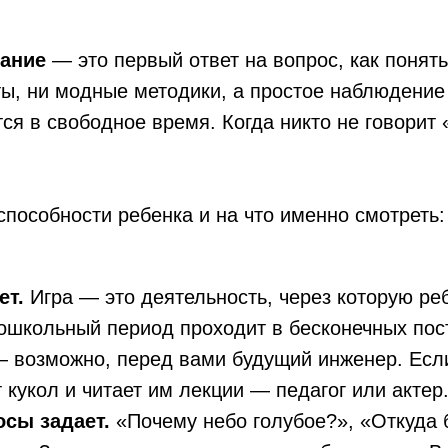
ание
— это первый ответ на вопрос, как понят
ты, ни модные методики, а простое наблюдение 
я в свободное время. Когда никто не говорит 
способности ребенка и на что именно смотреть:
Введение
Проба разных кружк
Тест на тип интеллек
ет.
Игра — это деятельность, через которую ре
Тесты на профориен
ошкольный период проходит в бесконечных пос
Чек-лист: «Как выбр
 — возможно, перед вами будущий инженер. Ес
 кукол и читает им лекции — педагог или актер
осы задает.
«Почему небо голубое?», «Откуда 