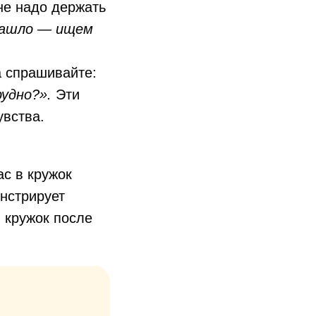
не надо держать
зашло — ищем
а спрашивайте:
удно?».
Эти
увства.
ас в кружок
онстрирует
 кружок после