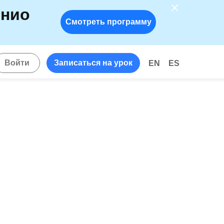
енио
Смотреть программу
!
Войти
Записаться на урок
EN
ES
ь