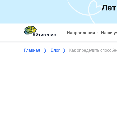
Лет
Направления
Наши у
Главная
❯
Блог
❯
Как определить способн