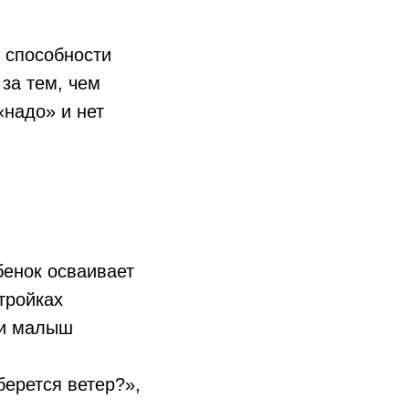
ь способности
за тем, чем
«надо» и нет
ов
та
бенок осваивает
тацию
тройках
ать кружок для пробы»
ли малыш
.
берется ветер?»,