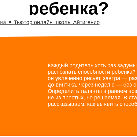
ребенка?
на
✦
Тьютор онлайн-школы Айтигенио
Каждый родитель хоть раз задумы
распознать способности ребенка?
он увлеченно рисует, завтра — ра
до винтика, через неделю — без о
Определить таланты в раннем во
не из простых, но решаемая. В ст
рассказываем, как выявить способ