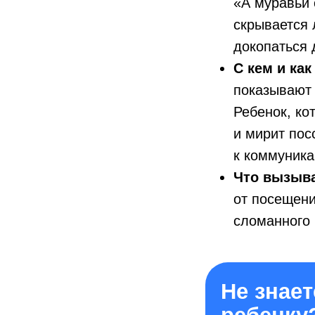
«А муравьи 
скрывается 
докопаться 
С кем и как
показывают 
Ребенок, ко
и мирит пос
к коммуника
Что вызыва
от посещени
сломанного 
Не знает