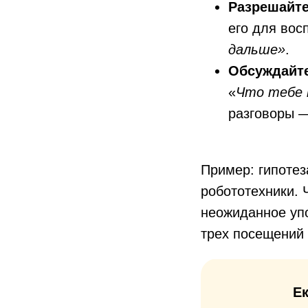
Разрешайте
его для вос
дальше»
.
Обсуждайте
«
Что тебе 
разговоры —
Пример: гипотез
робототехники. 
неожиданное упо
трех посещений 
Ек