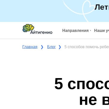
Лет
Направления
Наши у
Главная
❯
Блог
❯
5 способов помочь ребе
5 спос
не 