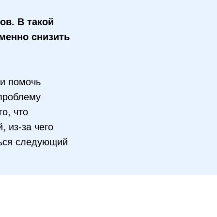
ов. В такой
менно снизить
 и помочь
 проблему
о, что
 из-за чего
ться следующий