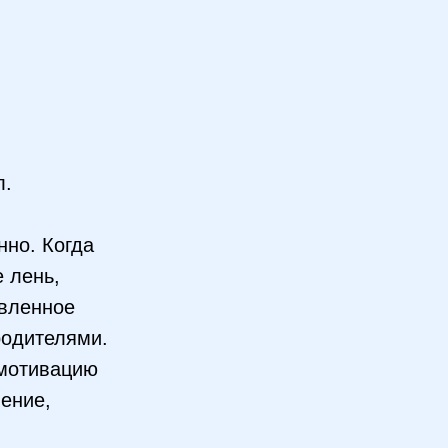
л.
нно. Когда
е лень,
авленное
родителями.
 мотивацию
ление,