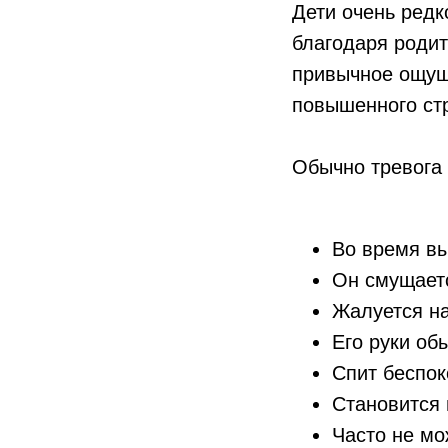
Дети очень редк
благодаря родит
привычное ощущ
повышенного ст
Обычно тревога 
Во время вы
Он смущаетс
Жалуется н
Его руки об
Спит беспок
Становится
Часто не мо