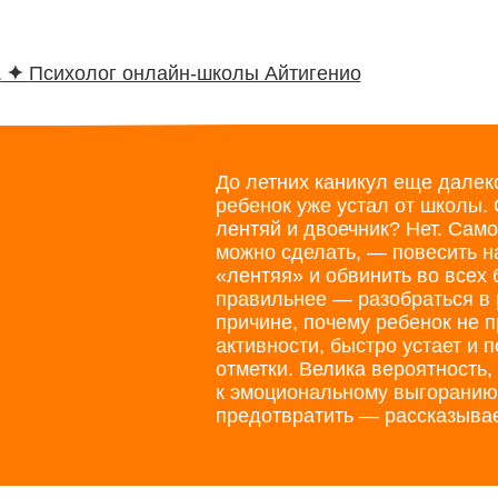
а
✦
Психолог онлайн-школы Айтигенио
До летних каникул еще далек
ребенок уже устал от школы. 
лентяй и двоечник? Нет. Само
можно сделать, — повесить н
«лентяя» и обвинить во всех 
правильнее — разобраться в
причине, почему ребенок не 
активности, быстро устает и 
отметки. Велика вероятность, 
к эмоциональному выгоранию.
предотвратить — рассказыва