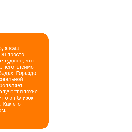
о, а ваш
Он просто
е худшее, что
а него клеймо
бедах. Гораздо
 реальной
проявляет
получает плохие
что он близок
 Как его
ем.