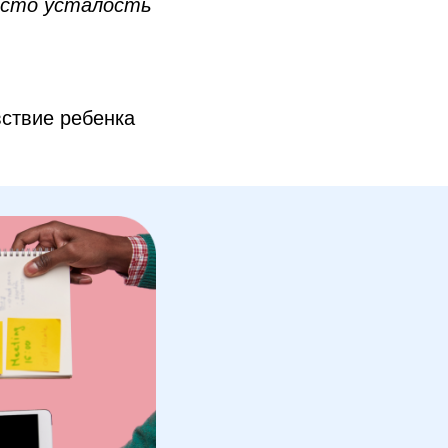
асто усталость
вствие ребенка