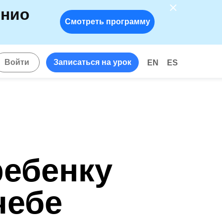
енио
Смотреть программу
!
Войти
Записаться на урок
EN
ES
ребенку
чебе