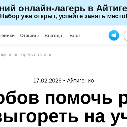
ний онлайн-лагерь в Айтиг
Набор уже открыт, успейте занять место
ченики
Отзывы
Выгода
Блог
нку не выгореть на учебе
17.02.2026 • Айтигенио
обов помочь 
выгореть на у