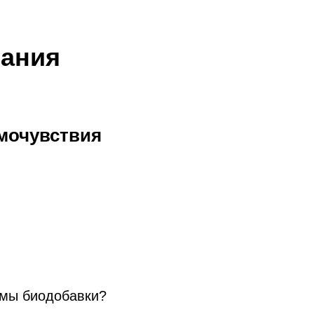
рания
амочувствия
ьного
не выгорать
 шагов
имы биодобавки?