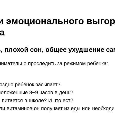
и эмоционального выго
а
ь, плохой сон, общее ухудшение с
Введение
Признаки эмоционал
нимательно проследить за режимом ребенка:
выгорания у ребенка
Как помочь ребенку 
на учебе? 5 важных
Резюмируем
оздно ребенок засыпает?
положенные 8−9 часов в день?
н питается в школе? И что ест?
ли витаминов он получает из еды или необход