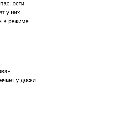
опасности
т у них
я в режиме
ован
ечает у доски