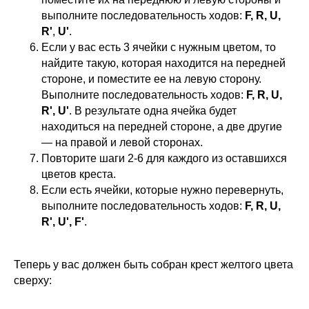
выполните последовательность
ходов:
F, R, U,
R'
,
U'
.
Если у вас есть 3 ячейки с нужным цветом, то
найдите такую, которая находится на передней
стороне, и поместите ее на левую сторону.
Выполните последовательность ходов:
F, R, U,
R', U'
. В результате одна ячейка будет
находиться на передней стороне, а две другие
— на правой и левой сторонах.
Повторите шаги 2-6 для каждого из оставшихся
цветов креста.
Если есть ячейки, которые нужно перевернуть,
выполните последовательность ходов:
F, R, U,
R', U', F'
.
Теперь у вас должен быть собран крест желтого цвета
сверху: