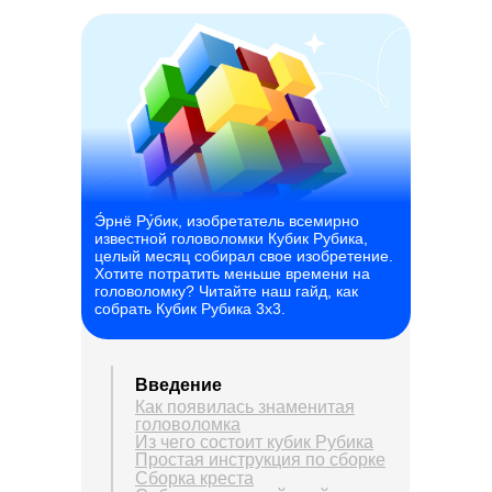
Э́рнё Ру́бик, изобретатель всемирно
известной головоломки Кубик Рубика,
целый месяц собирал свое изобретение.
Хотите потратить меньше времени на
головоломку? Читайте наш гайд, как
собрать Кубик Рубика 3х3.
Введение
Как появилась знаменитая
головоломка
Из чего состоит кубик Рубика
Простая инструкция по сборке
Сборка креста