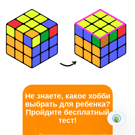
Не знаете, какое хобби
выбрать для ребенка?
Пройдите бесплатный
тест!
Подсветим сильные стороны ребенка