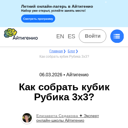
Летний онлайн-лагерь в Айтигенио
Набор уже открыт, успейте занять место!
Смотреть программу
EN
ES
Войти
Главная
❯
Блог
❯
Как собрать кубик Рубика 3х3?
06.03.2026 • Айтигенио
Как собрать кубик
Рубика 3х3?
Елизавета Седакова
✦
Эксперт
онлайн-школы Айтигенио