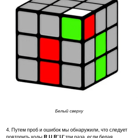
Белый сверху
4. Путем проб и ошибок мы обнаружили, что следует
повторить ходы
R U R’ U’
три раза, если белая