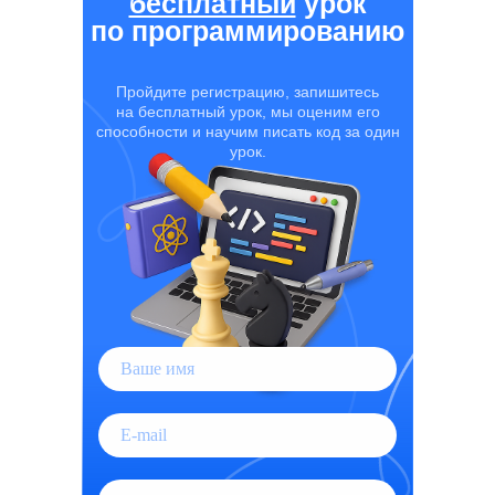
бесплатный
урок
по программированию
Пройдите регистрацию, запишитесь
на бесплатный урок, мы оценим его
способности и научим писать код за один
урок.