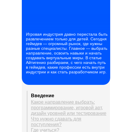
Игровая индустрия давно перестала быть
развлечением только для детей. Сегодня
геймдев — огромный рынок, где нужны
разные специалисты. Главное — выбрать
направление, освоить навыки и начать
создавать виртуальные миры. В статье
Айтигенио разбираем, с чего начать путь
в геймдев, какие профессии есть внутри
индустрии и как стать разработчиком игр.
Введение
Какое направление выбрать:
программирование, игровой арт,
дизайн уровней или тестирование
Что нужно сдавать для
поступления?
Где учиться?