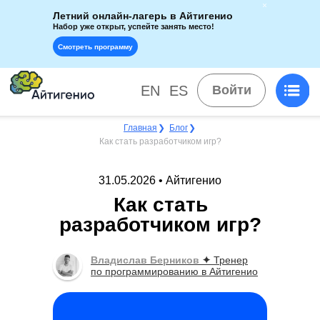
Летний онлайн-лагерь в Айтигенио
Набор уже открыт, успейте занять место!
Смотреть программу
EN
ES
Войти
Главная
❯
Блог
❯
Как стать разработчиком игр?
31.05.2026 • Айтигенио
Как стать
разработчиком игр?
Владислав Берников
✦
Тренер
по программированию в Айтигенио