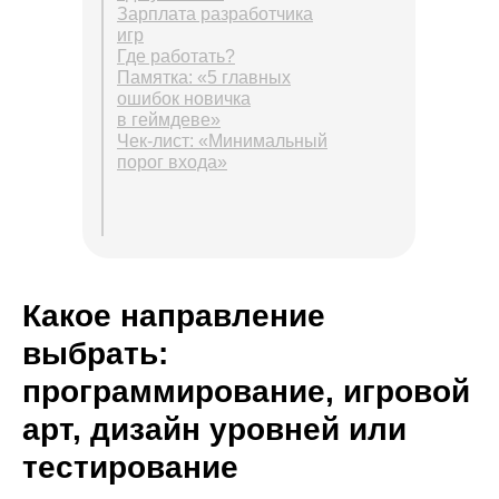
Зарплата разработчика
игр
Где работать?
Памятка: «5 главных
ошибок новичка
в геймдеве»
Чек-лист: «Минимальный
порог входа»
Какое направление
выбрать:
программирование, игровой
арт, дизайн уровней или
тестирование