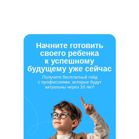
Начните готовить
своего ребенка
к успешному
будущему уже сейчас
Получите бесплатный гайд
с профессиями, которые будут
актуальны через 10 лет!