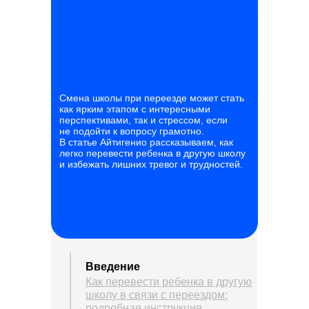
Смена школы при переезде может стать
как ярким этапом с интересными
перспективами, так и стрессом, если
не подойти к вопросу грамотно.
В статье Айтигенио рассказываем, как
легко перевести ребенка в другую школу
и избежать лишних тревог и трудностей.
Введение
Как перевести ребенка в другую
школу в связи с переездом:
подробная инструкция