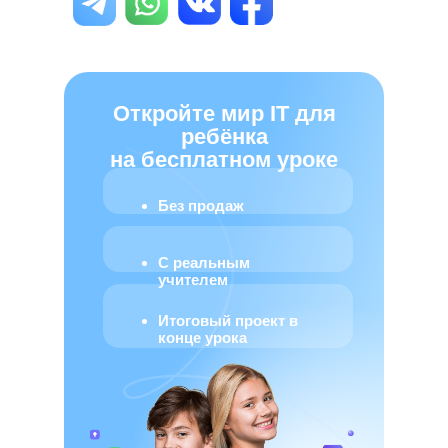
Откройте мир IT для
ребёнка
на бесплатном уроке
Без продаж
С реальным
учителем
Итоговый проект в
конце урока