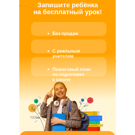
Запишите ребёнка
на бесплатный урок!
Без продаж
С реальным
учителем
Пошаговый план
по подготовке
к школе