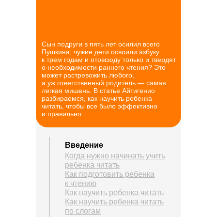
Сын подруги в пять лет осилил всего
Пушкина, чужие дети освоили азбуку
к трем годам и отовсюду только и твердят
о необходимости раннего чтения? Это
может растревожить любого,
а уж ответственный родитель — самая
легкая мишень. В статье Айтигенио
разбираемся, как научить ребенка
читать, чтобы все было эффективно
и правильно.
Введение
Когда нужно начинать учить
ребенка читать
Как подготовить ребенка
к чтению
Как научить ребенка читать
Как научить ребенка читать
по слогам