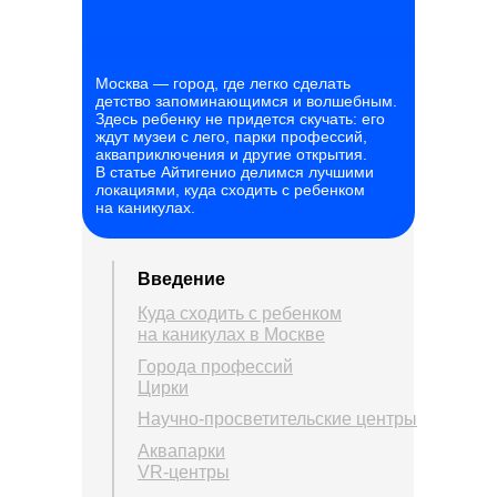
Москва — город, где легко сделать
детство запоминающимся и волшебным.
Здесь ребенку не придется скучать: его
ждут музеи с лего, парки профессий,
акваприключения и другие открытия.
В статье Айтигенио делимся лучшими
локациями, куда сходить с ребенком
на каникулах.
Введение
Куда сходить с ребенком
на каникулах в Москве
Города профессий
Цирки
Научно-просветительские центры
Аквапарки
VR-центры