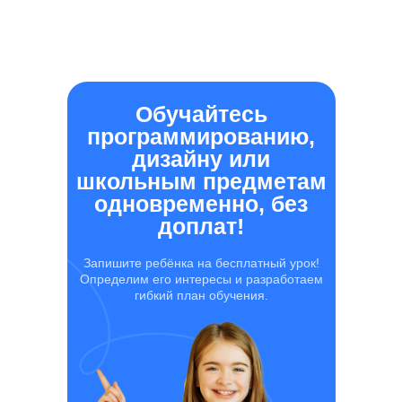
Обучайтесь
программированию,
дизайну или
школьным предметам
одновременно, без
доплат!
Запишите ребёнка на бесплатный урок!
Определим его интересы и разработаем
гибкий план обучения.