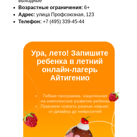
выходные
Возрастные ограничения:
6+
Адрес:
улица Профсоюзная, 123
Телефон:
+7 (495) 339-45-44
Ура, лето! Запишите
ребенка в летний
онлайн-лагерь
Айтигенио
Гибкая программа, нацеленная
на комплексное развитие ребенка
Поможем освоить разные навыки:
от дизайна до нейросетей