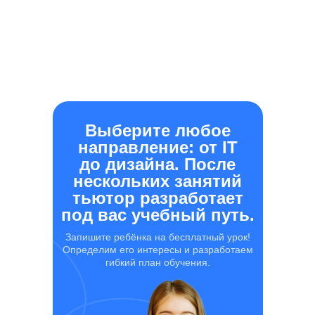
Выберите любое
направление: от IT
до дизайна. После
нескольких занятий
тьютор разработает
под вас учебный путь.
Запишите ребёнка на бесплатный урок!
Определим его интересы и разработаем
гибкий план обучения.