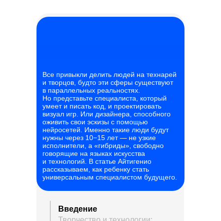
Все привыкли делить людей на технарей
и творцов, будто эти сферы существуют
в параллельных реальностях.
Но представьте специалиста, который
умеет и писать код, и проектировать
визуал игр. Или дизайнера, способного
оживить свои эскизы с помощью
нейросетей. Именно такие люди будут
нужны через 10−15 лет — не узкие
исполнители, а «гибриды», свободно
говорящие на языках искусства
и технологий. В статье Айтигенио
рассказываем, как ребенку стать
универсальным специалистом будущего.
Введение
Творчество и технологии: