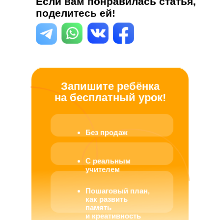
Если вам понравилась статья,
поделитесь ей!
Запишите ребёнка
на бесплатный урок!
Без продаж
С реальным
учителем
Пошаговый план,
как развить
память
и креативность