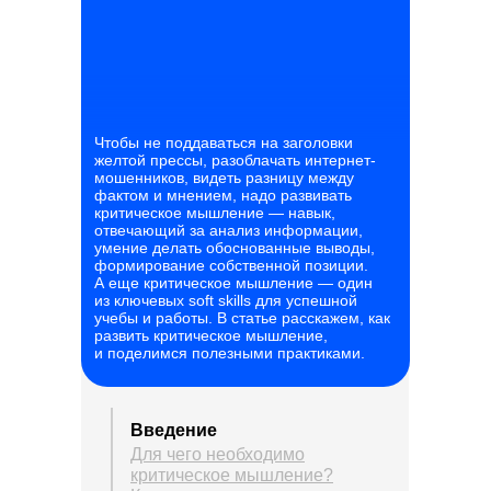
Чтобы не поддаваться на заголовки
желтой прессы, разоблачать интернет-
мошенников, видеть разницу между
фактом и мнением, надо развивать
критическое мышление — навык,
отвечающий за анализ информации,
умение делать обоснованные выводы,
формирование собственной позиции.
А еще критическое мышление — один
из ключевых soft skills для успешной
учебы и работы. В статье расскажем, как
развить критическое мышление,
и поделимся полезными практиками.
Введение
Для чего необходимо
критическое мышление?