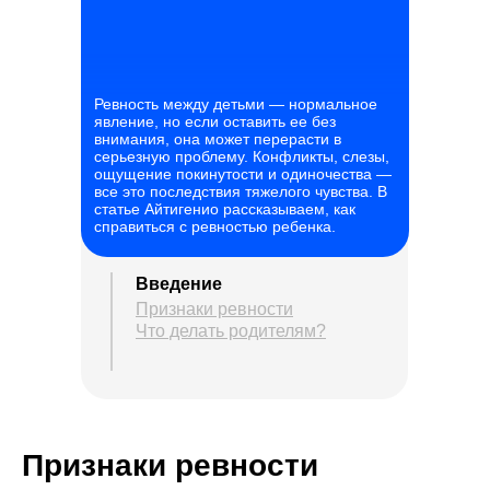
Ревность между детьми — нормальное
явление, но если оставить ее без
внимания, она может перерасти в
серьезную проблему. Конфликты, слезы,
ощущение покинутости и одиночества —
все это последствия тяжелого чувства. В
статье Айтигенио рассказываем, как
справиться с ревностью ребенка.
Введение
Признаки ревности
Что делать родителям?
Признаки ревности