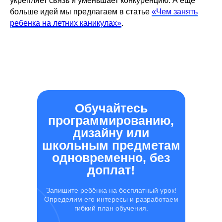
укрепляет связь и уменьшает конкуренцию. А еще
больше идей мы предлагаем в статье
«Чем занять
ребенка на летних каникулах»
.
Обучайтесь
программированию,
дизайну или
школьным предметам
одновременно, без
доплат!
Запишите ребёнка на бесплатный урок!
Определим его интересы и разработаем
гибкий план обучения.