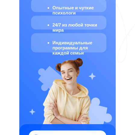
Опытные и чуткие
психологи
24/7 из любой точки
мира
Индивидуальные
программы для
каждой семьи