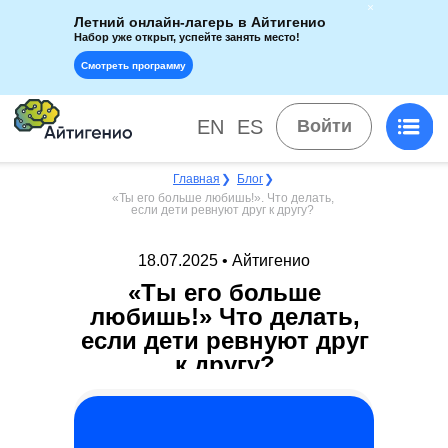
Летний онлайн-лагерь в Айтигенио
Набор уже открыт, успейте занять место!
Смотреть программу
EN
ES
Войти
Главная
❯
Блог
❯
«Ты его больше любишь!». Что делать,
если дети ревнуют друг к другу?
18.07.2025 • Айтигенио
«Ты его больше
любишь!» Что делать,
если дети ревнуют друг
к другу?