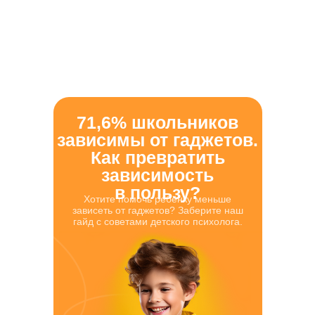
71,6% школьников
зависимы от гаджетов.
Как превратить
зависимость
в пользу?
Хотите помочь ребёнку меньше
зависеть от гаджетов? Заберите наш
гайд с советами детского психолога.