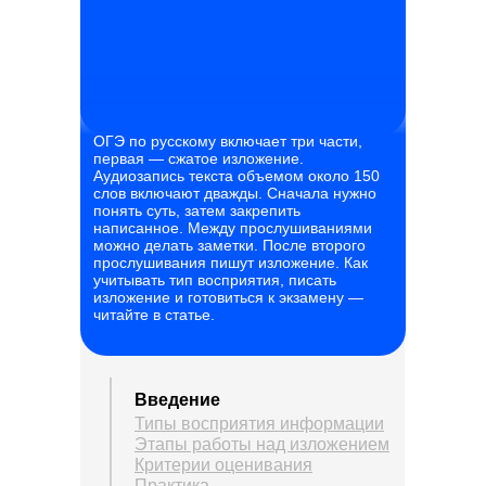
ОГЭ по русскому включает три части,
первая — сжатое изложение.
Аудиозапись текста объемом около 150
слов включают дважды. Сначала нужно
понять суть, затем закрепить
написанное. Между прослушиваниями
можно делать заметки. После второго
прослушивания пишут изложение. Как
учитывать тип восприятия, писать
изложение и готовиться к экзамену —
читайте в статье.
Введение
Типы восприятия информации
Этапы работы над изложением
Критерии оценивания
Практика