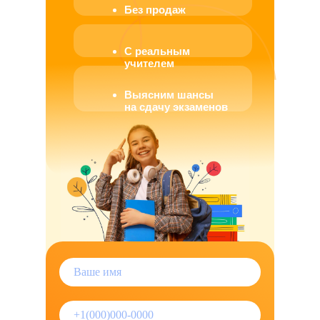
Без продаж
С реальным
учителем
Выясним шансы
на сдачу экзаменов